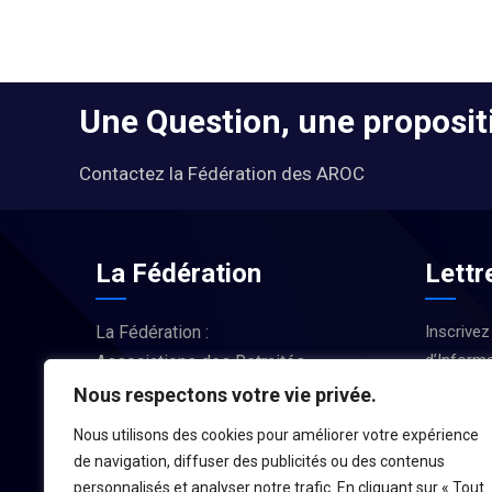
Une Question, une propositi
Contactez la Fédération des AROC
La Fédération
Lettr
La Fédération :
Inscrivez
d’Informa
Associations des Retraités
Actus et
d’Occitanie
Nous respectons votre vie privée.
Nous utilisons des cookies pour améliorer votre expérience
LA FÉDÉRATION
de navigation, diffuser des publicités ou des contenus
personnalisés et analyser notre trafic. En cliquant sur « Tout