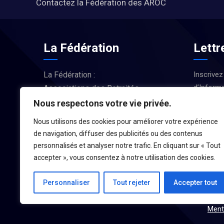
Contactez la Fédération des AROC
La Fédération
Lettr
La Fédération :
Inscrivez
d’Informa
Associations des Retraités
Actus et
d’Occitanie
Nous respectons votre vie privée.
Nous utilisons des cookies pour améliorer votre expérience
LA FÉDÉRATION
de navigation, diffuser des publicités ou des contenus
personnalisés et analyser notre trafic. En cliquant sur « Tout
accepter », vous consentez à notre utilisation des cookies.
Personnaliser
Tout rejeter
Accepter tout
Ment