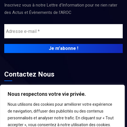
Inscrivez vous à notre Lettre d’Information pour ne rien rater
des Actus et Évènements de l’AROC
Contactez Nous
contact@associations-aroc.fr
Nous respectons votre vie privée.
Nous utilisons des cookies pour améliorer votre expérience
de navigation, diffuser des publicités ou des contenus
personnalisés et analyser notre trafic. En cliquant sur « Tout
accepter », vous consentez à notre utilisation des cookies.