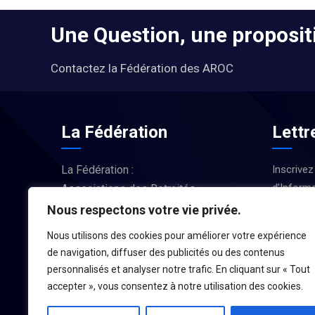
Une Question, une propositi
Contactez la Fédération des AROC
La Fédération
Lettr
La Fédération :
Inscrivez
d’Informa
Associations des Retraités
Actus et
d’Occitanie
Nous respectons votre vie privée.
Nous utilisons des cookies pour améliorer votre expérience
LA FÉDÉRATION
de navigation, diffuser des publicités ou des contenus
personnalisés et analyser notre trafic. En cliquant sur « Tout
accepter », vous consentez à notre utilisation des cookies.