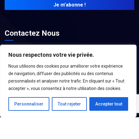
Contactez Nous
contact@associations-aroc.fr
Nous respectons votre vie privée.
Nous utilisons des cookies pour améliorer votre expérience
de navigation, diffuser des publicités ou des contenus
personnalisés et analyser notre trafic. En cliquant sur « Tout
accepter », vous consentez à notre utilisation des cookies.
Personnaliser
Tout rejeter
Accepter tout
Mentions Légales
–
Espace Administrateurs
– Une Réalisation
Agence eRekaa