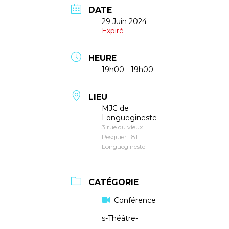
DATE
29 Juin 2024
Expiré
HEURE
19h00 - 19h00
LIEU
MJC de
Longuegineste
3 rue du vieux
Pesquier . 81
Longuegineste
CATÉGORIE
Conférence
s-Théâtre-