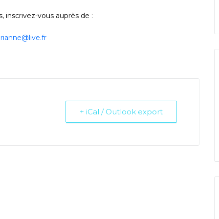
 inscrivez-vous auprès de :
urianne@live.fr
+ iCal / Outlook export