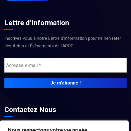
Lettre d’Information
Inscrivez vous à notre Lettre d’Information pour ne rien rater
des Actus et Évènements de l’AROC
Contactez Nous
contact@associations-aroc.fr
Nous respectons votre vie privée.