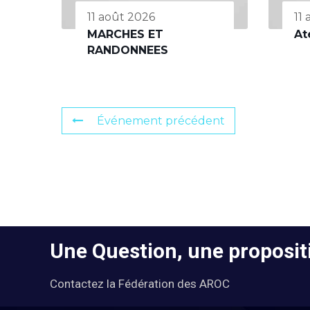
11 août 2026
11
MARCHES ET
At
RANDONNEES
Événement précédent
Une Question, une propositi
Contactez la Fédération des AROC