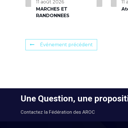
11 août 2026
11
MARCHES ET
At
RANDONNEES
Événement précédent
Une Question, une propositi
Contactez la Fédération des AROC