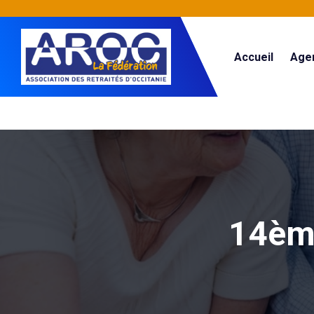
Accueil
Age
14ème