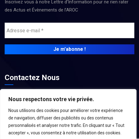
Inscrivez vous à notre Lettre d’Information pour ne rien rater
des Actus et Évènements de l’AROC
Contactez Nous
contact@associations-aroc.fr
Nous respectons votre vie privée.
Nous utilisons des cookies pour améliorer votre expérience
de navigation, diffuser des publicités ou des contenus
personnalisés et analyser notre trafic. En cliquant sur « Tout
accepter », vous consentez à notre utilisation des cookies.