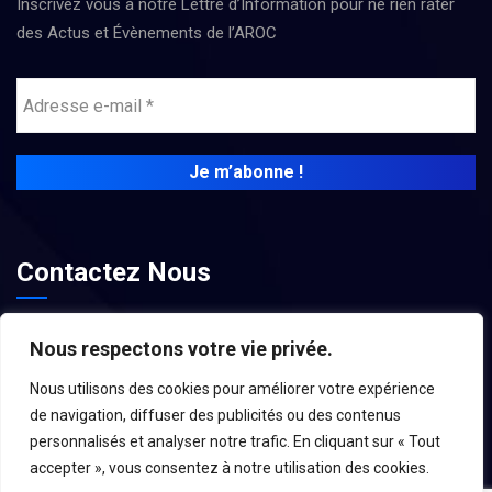
Inscrivez vous à notre Lettre d’Information pour ne rien rater
des Actus et Évènements de l’AROC
Contactez Nous
contact@associations-aroc.fr
Nous respectons votre vie privée.
Nous utilisons des cookies pour améliorer votre expérience
de navigation, diffuser des publicités ou des contenus
personnalisés et analyser notre trafic. En cliquant sur « Tout
accepter », vous consentez à notre utilisation des cookies.