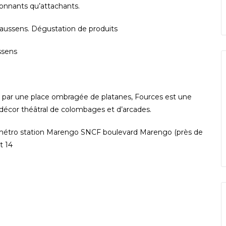
ionnants qu’attachants.
Caussens. Dégustation de produits
ssens
i par une place ombragée de platanes, Fources est une
 décor théâtral de colombages et d’arcades.
u métro station Marengo SNCF boulevard Marengo (près de
t 14
: