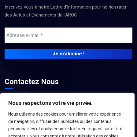
Inscrivez vous à notre Lettre d’Information pour ne rien rater
des Actus et Évènements de l’AROC
Contactez Nous
contact@associations-aroc.fr
Nous respectons votre vie privée.
Nous utilisons des cookies pour améliorer votre expérience
de navigation, diffuser des publicités ou des contenus
personnalisés et analyser notre trafic. En cliquant sur « Tout
accepter », vous consentez à notre utilisation des cookies.