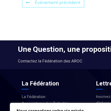
Événement précédent
Une Question, une propositi
Contactez la Fédération des AROC
La Fédération
Lettr
La Fédération :
Inscrivez
d’Informa
Associations des Retraités
Actus et
d’Occitanie
Nous respectons votre vie privée.