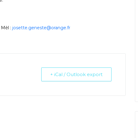
e.
 Mèl :
josette.geneste@orange.fr
+ iCal / Outlook export