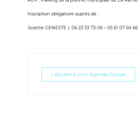
RDV
: Parking de la piscine municipale de La Ramé
Inscription obligatoire auprès de :
Josette GENESTE
(
: 06 23 33 73 06 – 05 61 07 64 66
+ Ajouter à mon Agenda Google