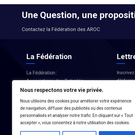
Une Question, une propositi
Contactez la Fédération des AROC
La Fédération
Lettr
La Fédération :
Inscrivez
d’Informa
Associations des Retraités
Actus et
d’Occitanie
Nous respectons votre vie privée.
Nous utilisons des cookies pour améliorer votre expérience
LA FÉDÉRATION
de navigation, diffuser des publicités ou des contenus
personnalisés et analyser notre trafic. En cliquant sur « Tout
accepter », vous consentez à notre utilisation des cookies.