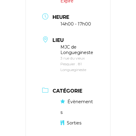
Expiré
HEURE
14h00 - 17h00
LIEU
MJC de
Longuegineste
3 rue du vieux
Pesquier . 81
Longuegineste
CATÉGORIE
Évènement
s
Sorties