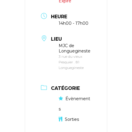
Expiré
HEURE
14h00 - 17h00
LIEU
MJC de
Longuegineste
3 rue du vieux
Pesquier . 81
Longuegineste
CATÉGORIE
Évènement
s
Sorties