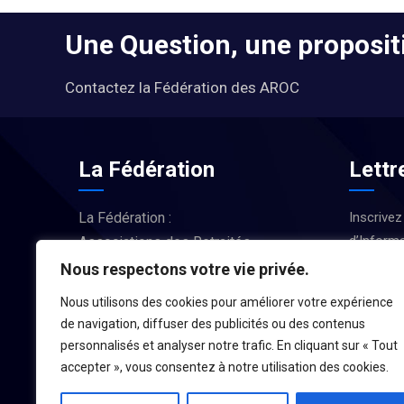
Une Question, une propositi
Contactez la Fédération des AROC
La Fédération
Lettr
La Fédération :
Inscrivez
d’Informa
Associations des Retraités
Actus et
d’Occitanie
Nous respectons votre vie privée.
Nous utilisons des cookies pour améliorer votre expérience
LA FÉDÉRATION
de navigation, diffuser des publicités ou des contenus
personnalisés et analyser notre trafic. En cliquant sur « Tout
accepter », vous consentez à notre utilisation des cookies.