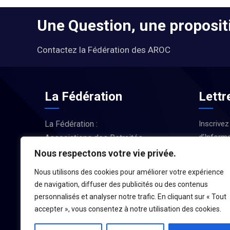
Une Question, une propositi
Contactez la Fédération des AROC
La Fédération
Lettr
La Fédération :
Inscrivez
d’Informa
Associations des Retraités
Actus et
d’Occitanie
Nous respectons votre vie privée.
Nous utilisons des cookies pour améliorer votre expérience
LA FÉDÉRATION
de navigation, diffuser des publicités ou des contenus
personnalisés et analyser notre trafic. En cliquant sur « Tout
accepter », vous consentez à notre utilisation des cookies.