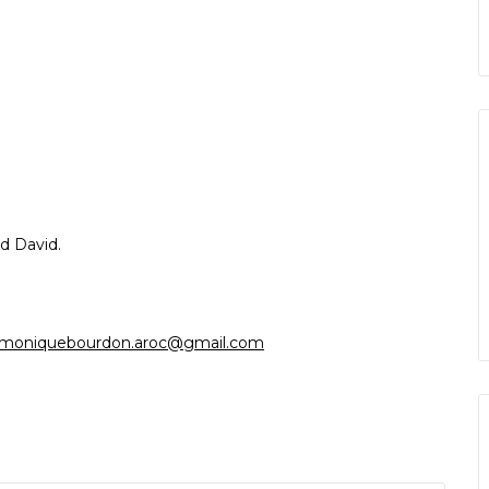
id David
.
moniquebourdon.aroc@gmail.com