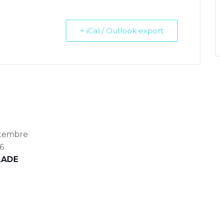
+ iCal / Outlook export
tembre
6
LADE