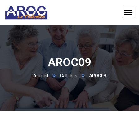
AROC09
Accueil
Galleries
AROC09