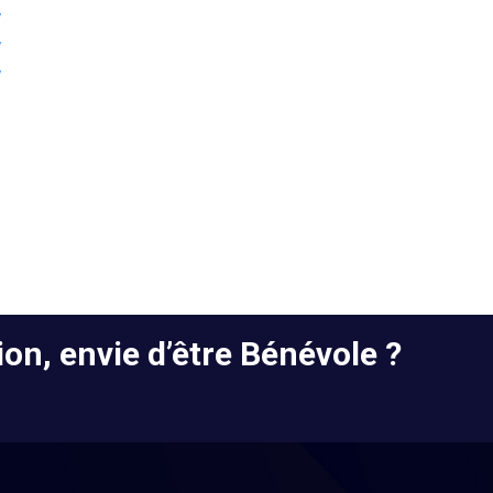
w
w
w
on, envie d’être Bénévole ?