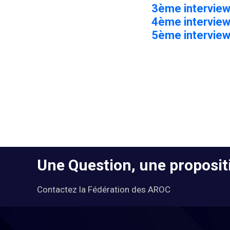
3ème intervie
4ème intervie
5ème intervie
Une Question, une propositi
Contactez la Fédération des AROC